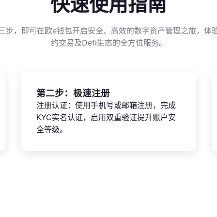
快速使用指南
三步，即可在欧e钱包开启安全、高效的数字资产管理之旅，体
约交易及Defi生态的全方位服务。
第二步：极速注册
注册认证：使用手机号或邮箱注册，完成
KYC实名认证，启用双重验证提升账户安
全等级。