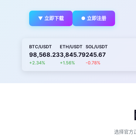
▼ 立即下载
● 立即注册
BTC/USDT
ETH/USDT
SOL/USDT
98,568.23
3,845.79
245.67
+2.34%
+1.56%
-0.78%
选择官方