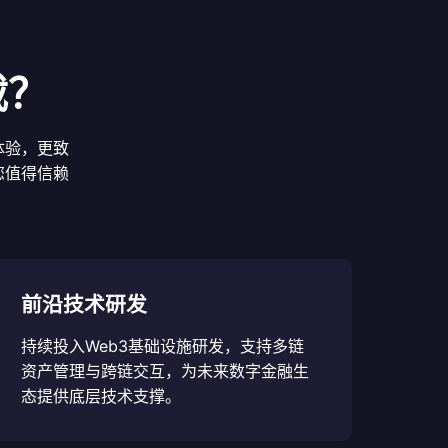
载？
体验，更致
您值得信赖
前沿技术研发
持续投入Web3基础设施研发，支持多链
资产管理与跨链交互，为未来数字金融生
态提供底层技术支撑。