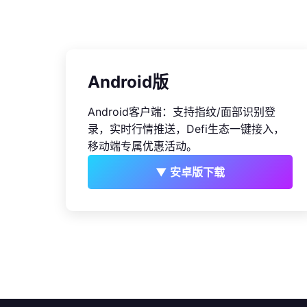
Android版
Android客户端：支持指纹/面部识别登
录，实时行情推送，Defi生态一键接入，
移动端专属优惠活动。
▼ 安卓版下载