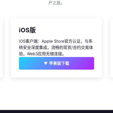
产之旅。
iOS版
iOS客户端：Apple Store官方认证，与系
统安全深度集成，流畅的现货/合约交易体
验，Web3应用无缝连接。
▼ 苹果版下载