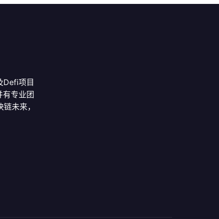
efi项目
并有专业团
块链未来，
。