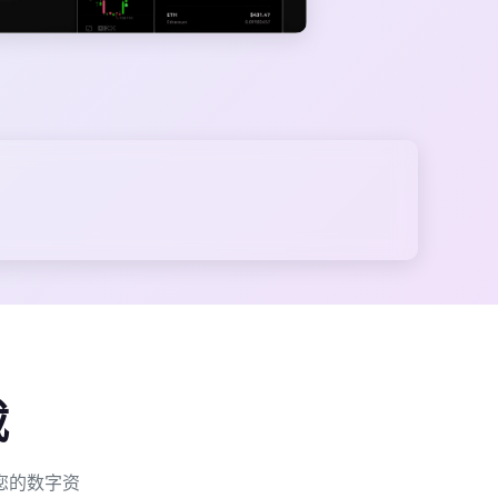
载
您的数字资