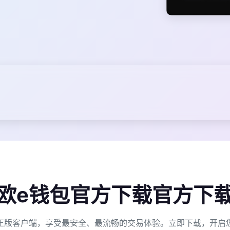
欧e钱包官方下载官方下
正版客户端，享受最安全、最流畅的交易体验。立即下载，开启